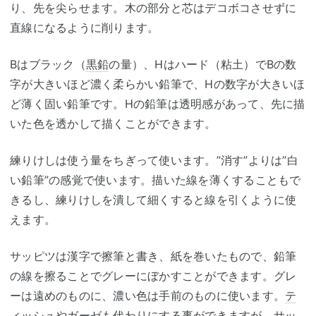
り、先を尖らせます。木の部分と芯はデコボコさせずに
直線になるように削ります。
Bはブラック（
黒鉛
の量）、Hはハード（粘土）でBの数
字が大きいほど濃く柔らかい鉛筆で、Hの数字が大きいほ
ど薄く固い鉛筆です。Hの鉛筆は透明感があって、先に描
いた色を透かして描くことができます。
練りけしは使う量をちぎって使います。”消す”よりは”白
い鉛筆”の感覚で使います。描いた線を薄くすることもで
きるし、練りけしを潰して細くすると線を引くように使
えます。
サッピツは漢字で擦筆と書き、紙を巻いたもので、鉛筆
の線を擦ることでグレーにぼかすことができます。グレ
ーは遠めのものに、濃い色は手前のものに使います。
テ
ィッシュ
やガーゼも代わりにする事ができますが、サッ